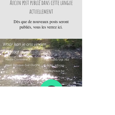
Aucun post publié dans cette langue
actuellement
Dès que de nouveaux posts seront
publiés, vous les verrez ici.
Waar kan je ons vinden
Contact
Haute Commène 7
TEL: 0486/291 782
6940 Barvaux-Sur-Ourthe
E-MAIL:
info@q-
timebarvaux.be