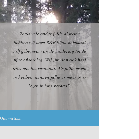
Zoals vele onder jullie al weten
hebben wij onze B&B bijna helemaal
zelf gebouwd, van de fundering tot de
fijne afwerking. Wij zijn dan ook heel
trots met het resultaat! Als jullie er zin
in hebben, kunnen jullie er meer over
lezen in 'ons verhaal'.
Ons verhaal