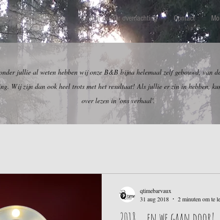
even
Diner @ Q-time
Ontbijt zonder overnachting
Contact
Mo
 onder jullie al weten hebben wij onze B&B bijna helemaal zelf gebouwd, van de
ing. Wij zijn dan ook heel trots met het resultaat! Als jullie er zin in hebben, ku
over lezen in 'ons verhaal'.
qtimebarvaux
31 aug 2018
2 minuten om te l
2018 ... en we gaan door!