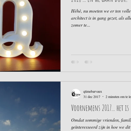
Hèhè, nu moeten we er ten voll
architect is in gang gezet, als a
zomer te...
qtimebarvaux
31 dec 2017
2 minuten om te l
Voornemens 2017... het is
Omdat sommige vrienden, famili
geïnteresseerd zijn in hoe we d