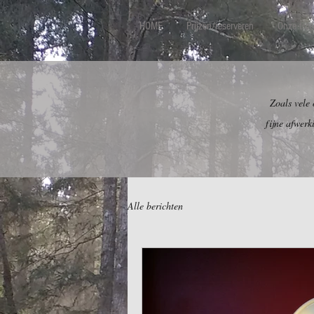
HOME
Prijzen/reserveren
Onze tro
Zoals vele
fijne afwerk
Alle berichten