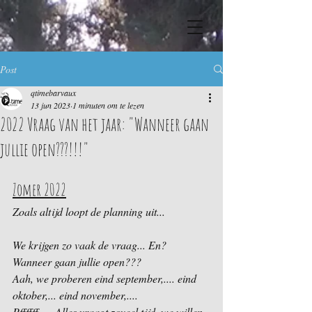
Post
qtimebarvaux
13 jun 2023
1 minuten om te lezen
2022 Vraag van het jaar: "Wanneer gaan
jullie open???!!!"
Zomer 2022
Zoals altijd loopt de planning uit...
We krijgen zo vaak de vraag... En? 
Wanneer gaan jullie open???
Aah, we proberen eind september,.... eind 
oktober,... eind november,....
Pffffff..... Alles vraagt zoveel tijd, we willen 